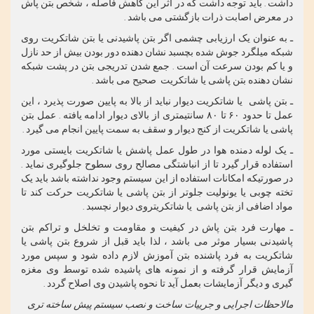
داشت . باید توجه داشت که در اثر این کاهش فاصله ، شخص بتن پاش
در معرض اصابت ذرات بازگشتی می باشد .
ـ به عنوان یک ارزیابی چشمی اگر بتن پاشیدنی یا بتن شاتکریت روی
شبکه میلگرد جوش شده بچسبد نشان دهنده دور بودن بیش از حد نازل
و یا کم بودن سرعت آن است . جمع شدن تدریجی بتن در پشت شبکه
نشان دهنده بتن پاشی یا شاتکریت صحیح می باشد .
ـ بتن پاشی یا شاتکریت دیوار نباید از بالا به پایین صورت پذیرد ، این
عمل تا حدود ۶۰ تا ۸۰ سانتیمتری از بالای دیوار ادامه یافته . عمل بتن
پاشی یا شاتکریت از کنج دیوار و سقف به سمت پایین انجام می گیرد .
ـ یک لوله دمنده هوا در طول عمل پاشش یا شاتکریت بایستی مورد
استفاده قرار گیرد تا از انباشتگی مصالح روی سطوح جلوگیری نماید .
در صورتیکه امکانات استفاده از این سیستم وجود نداشته باشد باید یک
تخته چوبی یا یونولیت جلوتر از بتن پاشی یا شاتکریت حرکت کند تا
مواد اضافی از بتن پاشی یا شاتکریتروی دیوار نچسبد .
ـ مهارت فرد بتن پاش در کیفیت و مقاومت و تخلخل و تراکم بتن
پاشیدنی بسیار موثر می باشد ، لذا باید قبل از شروع بتن پاشی یا
شاتکریت به فرد پاشنده بتن آموزش لازم داده شود و سپس مورد
آزمایش قرار گرفته و از نمونه های پاشیده شده توسط وی مغزه
گیری و دیگر آزمایشات بعمل آید تا نحوه پاشیدن وی اصلاح گردد .
مالاحظات اجرایی و جر
ی
یات ساخت و نصب
سیستم پیش ساخته تری