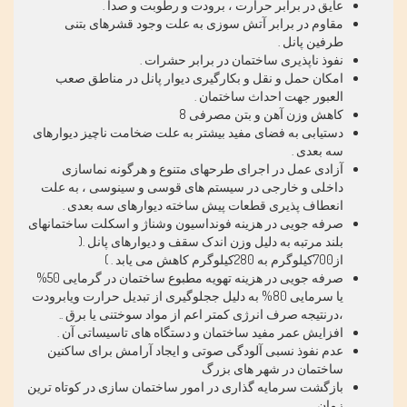
عایق در برابر حرارت ، برودت و رطوبت و صدا
.
مقاوم در برابر آتش سوزی به علت وجود قشرهای بتنی
طرفین پانل
.
نفوذ ناپذیری ساختمان در برابر حشرات
.
امکان حمل و نقل و بکارگیری دیوار پانل در مناطق صعب
العبور جهت احداث ساختمان
.
کاهش وزن آهن و بتن مصرفی 8
دستیابی به فضای مفید بیشتر به علت ضخامت ناچیز دیوارهای
سه بعدی
.
آزادی عمل در اجرای طرحهای متنوع و هرگونه نماسازی
داخلی و خارجی در سیستم های قوسی و سینوسی ، به علت
انعطاف پذیری قطعات پیش ساخته دیوارهای سه بعدی
.
صرفه جویی در هزینه فونداسیون وشناژ و اسکلت ساختمانهای
بلند مرتبه به دلیل وزن اندک سقف و دیوارهای پانل .(
از700کیلوگرم به 280کیلوگرم کاهش می یابد
. )
صرفه جویی در هزینه تهویه مطبوع ساختمان در گرمایی 50%
یا سرمایی 80
%
به دلیل ججلوگیری از تبدیل حرارت ویابرودت
،درنتیجه صرف انرژی کمتر اعم از مواد سوختنی یا برق
..
افزایش عمر مفید ساختمان و دستگاه های تاسیساتی آن
.
عدم نفوذ نسبی آلودگی صوتی و ایجاد آرامش برای ساکنین
ساختمان در شهر های بزرگ
بازگشت سرمایه گذاری در امور ساختمان سازی در کوتاه ترین
زمان