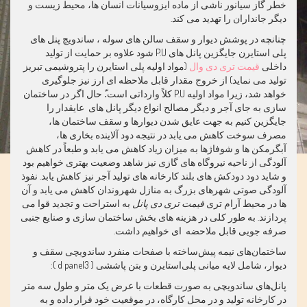
خطر گاز سیانور ناشی از ماده ایزوسیانات انسان ها، محیط زیست و
دیگر جانداران را تهدید می کند.
چنانچه در پوشش دیوار و سقف سالن های سوله ، ساندویچ پنل های
پلی استایرن جایگزین پانل های
P.U
شود علاوه بر حمایت از تولید
داخلی
قیمت تری دی وال
(مواد اولیه پلی استایرن را پتروشیمی تبریز
تولید می نماید) از خروج مقدار قابل ملاحظه ای ارز نیز جلوگیری
خواهد شد، زیرا مواد اولیه
P.U
کلاً وارداتی است.ّ حال اگر در ساختمان
سازی به جای آجر و دیگر مصالح انواع دیگر پانل های عایقدار را
جایگزین کنیم به جهت عایق شدن دیوارها و سقف ساختمان ها،
مصرف سوخت کاهش می یابد در نتیجه دود آلاینده بخاری ها،
آبگرمکن ها و شوفاژها به میزان زیاد کاهش می یابد و طبعاً در کاهش
آلودگی از ناحیه نیروگاه های گازی نیز شاهد وضعیت بهتری خواهیم بود
و شاید دود دودکش های بلند کارخانه های تولید آجر نیز کاهش یابد. نفوذ
آلودگی صوتی شهرهای بزرگ به منازل شهروندان کاهش می یابد و آن
ها در محیط آرام تری
قیمت تری دی پانل
به استراحت و تجدید قوا می
پردازند. به طور کلی در هزینه های بخش ساختمان سازی و صنایع جنبی
صرفه جویی قابل ملاحضه ای خواهیم داشت.
ساختمان‌های نیمه پیش‌ساخته با صفحات منفرد ساندویچی سقف و
دیوار، شامل لایه میانی پلی‌استایرن و بتن پاششی ( 3
d panel
):
پانل‌های ساندویچی به صورت قطعات با عرض یک متر و طول سه متر
در کارخانه تولید و در محل کارگاه، در موقعیت خود قرار داده و به