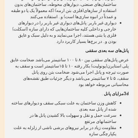
ساختمان‌های صنعتی، دیوارهای محوطه، ساختمان‌های بدون
استفاده از سازهای{فلزی. بتن ارمه} (که معمولاً یک یا دو طبقه
و عمدتاً در انبوه سازی‌ها است) و… استفاده می‌کنند
دیواری غیر باربر: پانل‌های دیواری غیر باربر را در دیوارهای
خارجی و داخلی کلیه ساختمان‌هایی که دارای سازه (اسکلت)
فلزی یا بتنی هستند، اجرا می‌نمایند و به دلیل سبک و عایق
بودن و… در برج‌ها بسیار کاربرد دارد
.
پانل‌های سه بعدی سقفی
عرض پانل‌های سقفی بین
۸۰
تا
۱۰۰
سانتیمتر می‌باشد. ضخامت عایق
پلی استایرن{یونولیت} بکار رفته
۱۰
تا
۱۵
سانتیمتر است و سقف به
صورت تیرچه و پانل اجرا می‌شود. ضخامت بتن روی پانل
سقف،
۵
تا
۷
سانتیمتر می‌باشد و دیگر جزئیات طبق نقشه‌های
محاسباتی مربوطه خواهد بود
3d
مزایای پانل
.
کاهش وزن ساختمان به علت سبکی سقف و دیوارهای ساخته
شده از پانل سه بعدی
سرعت حمل و نقل و سهولت بالا کشیدن پانل ها در
ساختمانهای مرتفع
مقاومت زیاد در برابر نیروهای برشی ناشی از زلزله به علت
یکپارچگی سازه