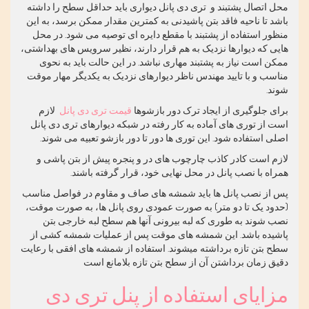
محل اتصال پشتبند و تری دی پانل دیواری باید حداقل سطح را داشته
باشد تا ناحیه فاقد بتن پاشیدنی به کمترین مقدار ممکن برسد، به این
منظور استفاده از پشتبند با مقطع دایره ای توصیه می شود. در محل
هایی که دیوارها نزدیک به هم قرار دارند، نظیر سرویس های بهداشتی،
ممکن است نیاز به پشتبند مهاری نباشد. در این حالت باید به نحوی
مناسب و با تایید مهندس ناظر دیوارهای نزدیک به یکدیگر مهار موقت
شوند.
برای جلوگیری از ایجاد ترک دور بازشوها
قیمت تری دی پانل
لازم
است از توری های آماده به کار رفته در شبکه دیوارهای تری دی پانل
اصلی استفاده شود. این توری ها دور تا دور بازشو تعبیه می شوند.
لازم است کادر کاذب چارچوب های در و پنجره پیش از بتن پاشی و
همراه با نصب پانل در محل نهایی خود، قرار گرفته باشند.
پس از نصب پانل ها باید شمشه های صاف و مقاوم در فواصل مناسب
(حدود یک تا دو متر) به صورت عمودی روی پانل ها، به صورت موقت،
نصب شوند به طوری که لبه بیرونی آنها هم سطح لبه خارجی بتن
پاشیده باشد. این شمشه های موقت پس از عملیات شمشه کشی از
سطح بتن تازه برداشته میشوند. استفاده از شمشه های افقی با رعایت
دقیق زمان برداشتن آن از سطح بتن تازه بلامانع است
مزایای استفاده از پنل تری دی