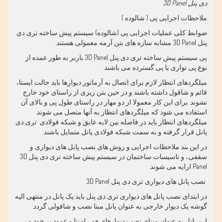
دی پنل
3D Panel
ملاحظات اجرایی پی ( شالوده )
ضوابط کلی عملیات اجرایی پی (شالوده) سیستم پیش ساخته تری دی
پنل 3D Panel مشابه سازه های بتن آرمه معمولی هستند.
پی سیستم پیش ساخته تری دی پنل 3D Panel باربر به طور عمده از
نوع پی نواری یا پی گسترده می باشند.
میلگردهای انتظار لازم برای اتصال به آرماتور دیوارها باید حالت ایستا،
قائم و شاقول داشته باشند و در حین بتن ریزی از راستای خود خارج
نشوند. برای این کار معمولا از دو مهار در راستای طول پی و بالای آن
استفاده می شود که میلگردهای انتظار به آنها متصل می شوند.
میلگردهای انتظار باید در فاصله بین لایه عایق و شبکه فولادی تری دی
پانل قرار گرفته و به سمت شبکه فولادی پانل متمایل باشند.
در این بند ملاحظات اجرایی و روش های نصب پانل های دیواری و
سقفی، و تاسیسات ساختمان در سیستم پیش ساخته تری دی پنل 3D
Panel ارایه می شوند.
نصب پانل های دیواری تری دی پنل 3D Panel
در ابتدای نصب پانل های دیواری تری دی پنل باید یک پانل در منتهی الیه
گوشه یک دیوار خارجی به عنوان پانل مبنا نصب و شاقولی گردد.
این پانل به عنوان مبنای نصب دیوارهای هم راستا و عمود بر خود می