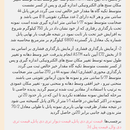
مکان سنج های الکترونیکی اندازه گیری و پس از کسر نشست
متوسط تکیه گاه ها مقدار خیز خالص ثبت می گردد.عرض پانل 44
سانتی متر و هر لایه دارای 2 عدد میلگرد تقویتی 8
Ø
می باشد. و
ضخامت متوسط نمونه 1/77 سانتی متر اندازه گیری شده است. نمونه
تحت بارگذاری رفتاری که از خود نشان داد در بار 750 کیلوگرم شروع
به افزایش خیز تحت بار ثابت نمود. در نتیجه ظرفیت بار نهایی پانل
شماره یک معادل بار گسترده 6800 کیلوگرم بر مترمربع محاسبه شد.
2- آزمایش بارگذاری فشاری: آزمایش بارگذاری فشاری بر اساس بند
9 از بخش
E72
آیین نامه
ASTM
انجام پذیرفت. خیز وسط دهانه و تغییر
طول نمونه توسط تغییر مکان سنج های الکترونیکی اندازه گیری و پس
از کسر نشست متوسط تکیه گاه مقدار خیز خالص ثبت می گردد.
بارگذاری محوری (فشاری) ابعاد نمونه 44 در 270 سانتی متر ضخامت
متوسط 5/77 سانتی متر و نمونه ها بدون آرماتور تقویتی می باشند.
منحنی نیرو ، خیز افقی وسط دهانه و منحنی نیرو- تغییر مکان عمودی
به ترتیب با استفاده از مقادیر ثبت شده ترسیم گردید. پدیده خاصی تا
مرحله کمانش نمونه مشاهده نکردید تا این که در بار حدود 20 تن
نمونه در اکثر کمانش در فاصله 1/1 متر از بالای پانل گسیخته می شود.
در نتیجه مقدار ظرفیت نهایی باربری نمونه پانل با طولی معادل 70/2
متر بدون قید جانبی برابر 20تن حاصل گردید
برچسب‌ها:
قیمت تری دی پانل
,
قیمت دیوار تری دی پانل
,
قیمت تری
دی وال
,
قیمت پنل 3d