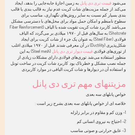
می‌شود
قیمت تری دی پانل
به زمین اجازهٔ جابه‌جایی را بدهد، ایجاد
می‌کند. از جمله مزیت‌های شات کریت عدم نیاز به قالب بندی یا قالب
بندی بسیار کم نسبت به سایر روش‌های نگهداری، مناسب برای
سطوح نامنظم و امکان حمل مواد برای محل‌های با دسترسی مشکل
می‌باشد. کاربرد شات کریت تقویت شده با الیاف (Fiber Reinforcement
Shotcrete) به سال‌های قبل از ۱۹۷۰ میلادی بر می‌گردد که الیاف
فولادی (Steel Fiber) به عنوان یک جزء از شات کریت برای ایجاد
شکل‌پذیری (Ductility) در آن معرفی شدند. قبل از ۱۹۷۰ میلادی اغلب
از توری‌های فولادی
قیمت دیوار تری دی پانل
(Steel mesh) به این
منظور استفاده می‌شد. توری‌های فولادی دارای مشکلات زیادی از
جمله نصب مشکل و خطرناک بود. کاربرد شات کریت در ساخت تونل
و استفاده آن در دیوارها و شات کریت الیافی در موارد کاربردی
مزیتنهای مهم تری دی پانل
خواص پانلهای سه بعدی
خلاصه ای از خواص پانلهای سه بعدی بشرح زیر است :
1- وزن کم و مقاوم در برابر زلزله
2- احتیاج به نیروی انسانی کم
3- عایق حرارتی و صوتی مناسب