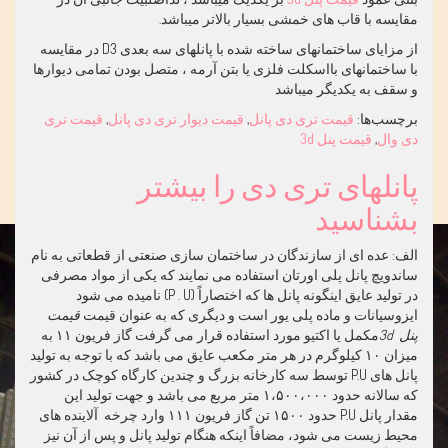
مقایسه با قاب های خمشی بسیار بالاتر میباشد.
از مزایای ساختمانهای ساخته شده با پانلهای سه بعدی 3
D
در مقایسه
با ساختمانهای بااسکلت فلزی یا بتن آرمه ، متصل بودن تمامی دیوارها
و سقف به یکدیگر میباشد
برچسب‌ها:
قیمت تری دی پانل
,
قیمت دیوار تری دی پانل
,
قیمت تری
دی وال
,
قیمت پنل 3d
پانلهای تری دی را بیشتر
بشناسید
الف: عده ای از سازندگان در ساختمان سازی صنعتی از قطعاتی به نام
ساندویچ پانل پلی اورتان استفاده می نمایند که یکی از مواد مصرفی
در تولید عایق اینگونه پانل ها که اختصاراً (
P . U
) نامیده می شود
ایزوسیانات و ماده پلی یور است و دیگری که به عنوان قیمت
قیمت
پنل 3d
مکمل یا اکتیو مورد استفاده قرار می گرفت گاز فریون ۱۱ به
میزان ۱۰ کیلوگرم در هر متر مکعب عایق می باشد که با توجه به تولید
پانل های
P.U
توسط سه کارخانه بزرگ و چندین کارگاه کوچک در کشور
که سالانه حدود ۱،۵۰۰،۰۰۰ متر مربع می باشد و جهت تولید این
مقدار پانل
P.U
حدود ۱۵۰۰ تن گاز فریون ۱۱۱ وارد چرخه آلاینده های
محیط زیست می شود، مضافاً اینکه هنگام تولید پانل و پس از آن نیز