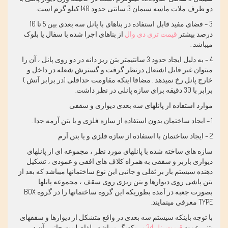
دو طرف ملات ماسه سیمان 3 سانتی حدود 140 کیلو گرم است.
3 – فضای مفید قابل استفاده در بناهای با پانل سه بعدی بین 5 تا 10
درصد بیشتر
قیمت تری دی وال
از بناهای اجرا شده با سفال یا بلوک
میباشد .
4 – به دلیل ایجاد حدود 3 سانتیمتر بتن ریز دانه در دو روی پانل ، آن را
میتوان غیر قابل اشتعال درنظر گرفت و گسترش شعله در داخل و
خارج پانل رخ نمیدهد . مضافا اینکه مقاومت حداقلی (در برابر آتش )
برابر با 30 دقیقه برای سازه پانلی در نظر داشت.
موارد استفاده از پانلهای سه بعدی دیواری و سقفی
1 – ایجاد ساختمان بدون استفاده از سازه فلزی و یا بتن آرمه جدا .
2 – ایجاد ساختمان با استفاده از سازه فلزی و یا بتن آرم
سازه های ساخته شده با پانلهای مورد نظر ، مجموعه ای از پانلهای
دیواری باربر و سقفی به همراه کلاف های افقی و عمودی ، تشکیل
دهنده سیستم بار بر ثقلی و جانبی این نوع ساختمانها میباشد که بعد از
بتن پاشی روی دیوارها و بتن ریزی روی سقف ، مجموعه پانلها
بصورت جعبه در آمده بطوریکه این گروه ساختمانها را در گروه
BOX
TYPE
معرفی مینمایند.
با توجه باینکه سیستم سه بعدی در واقع متشکل از دیوارها و سقفهای
بتنی عمود
قیمت پنل 3d
بر یکدیگ میباشد ، لذاصلبیت جانبی آن در