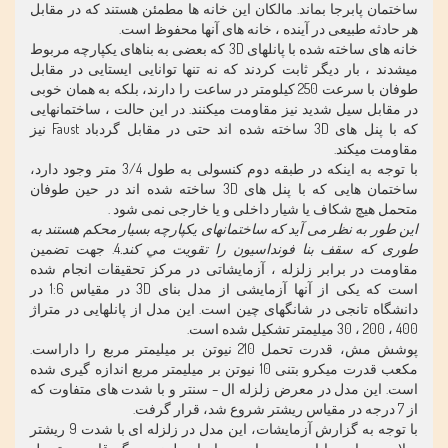
ساختمان پابرجا بماند. مالكان اين خانه ها مطمئن هستند كه در مقابل
هر حادثه طبيعی در آينده ، خانه های آنها محفوظ است.
خانه های ساخته شده با پانلهای 3D كه بعضی به بناهای يكپارچه مربوط
ميشدند ، بار ديگر ثابت كردند كه نه تنها توانايی ايستايی در مقابل
طوفان با سرعت 250 كيلومتر در ساعت را دارند، بلكه به همان خوبی
در مقابل سيل شديد نيز مقاومت ميكنند. در اين حالت ، ساختمانهایی
که با پنل های 3D ساخته شده اند حتی در مقابل گردباد Faust نيز
مقاومت ميكند.
با توجه به اينكه در طبقه دوم كنسولی به طول 3/4 متر وجود دارد،
ساختمان هایی که با پنل های 3D ساخته شده اند در حين طوفان
متحمل هيچ شكاف يا شيار داخلی و يا خارجی نمی شود .
اين طور به نظر می آيد كه ساختمانهای يكپارچه بسيار محكم هستند به
طوری كه سقف
بنا فونداسيون را تقويت مي كند
.
4. جهت تضمين
مقاومت در برابر زلزله ، آزمايشاتی در مركز تحقيقات انجام شده
است كه يكی از آنها آزمايشی از مدل بنای 3D در مقياس 1:6 در
دانشگاه تانجی در شانگهای چين است. اين مدل از پانلهايی در متراژ
400 ، 200 ، 30 ميليمتر تشكيل شده است.
پوشش مش، قدرت تحمل 210 نيوتن بر ميليمتر مربع را داراست.
مكعب قدرت ميكرو بتنی 10 نيوتن بر ميليمتر مربع اندازه گيری شده
است. اين مدل در معرض زلزله ال – سنتر و با شدت های متفاوت كه
از 7 درجه در مقياس ريشتر شروع شد، قرار گرفت.
با توجه به گزارش آزمايشات، اين مدل در زلزله ای با شدت 9 ريشتر