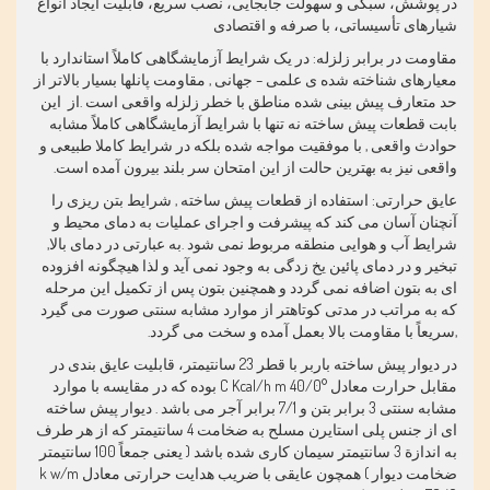
در پوشش، سبکی و سهولت جابجایی، نصب سریع، قابلیت ایجاد انواع
شیارهای تأسیساتی، با صرفه و اقتصادی
مقاومت در برابر زلزله: در یک شرایط آزمایشگاهی کاملاً استاندارد با
معیارهای شناخته شده ی علمی – جهانی , مقاومت پانلها بسیار بالاتر از
حد متعارف پیش بینی شده مناطق با خطر زلزله واقعی است .از این
بابت قطعات پیش ساخته نه تنها با شرایط آزمایشگاهی کاملاً مشابه
حوادث واقعی , با موفقیت مواجه شده بلکه در شرایط کاملا طبیعی و
واقعی نیز به بهترین حالت از این امتحان سر بلند بیرون آمده است.
عایق حرارتی: استفاده از قطعات پیش ساخته , شرایط بتن ریزی را
آنچنان آسان می کند که پیشرفت و اجرای عملیات به دمای محیط و
شرایط آب و هوایی منطقه مربوط نمی شود .به عبارتی در دمای بالا,
تبخیر و در دمای پائین یخ زدگی به وجود نمی آید و لذا هیچگونه افزوده
ای به بتون اضافه نمی گردد و همچنین بتون پس از تکمیل این مرحله
که به مراتب در مدتی کوتاهتر از موارد مشابه سنتی صورت می گیرد
,سریعاً با مقاومت بالا بعمل آمده و سخت می گردد.
در دیوار پیش ساخته باربر با قطر 23 سانتیمتر، قابلیت عایق بندی در
مقابل حرارت معادل °
C Kcal/h m 40/0
بوده که در مقایسه با موارد
مشابه سنتی 3 برابر بتن و 7/1 برابر آجر می باشد . دیوار پیش ساخته
ای از جنس پلی استایرن مسلح به ضخامت 4 سانتیمتر که از هر طرف
به اندازة 3 سانتیمتر سیمان کاری شده باشد ( یعنی جمعاً 100 سانتیمتر
ضخامت دیوار ) همچون عایقی با ضریب هدایت حرارتی معادل
k w/m