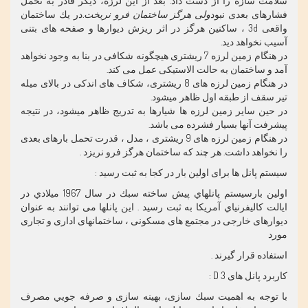
سلامت سازه را از دست داد. بعد از اين لرزه، ديگر قادر به تحمل
فشارهای بعدی نبود
ولی هرگز ساختمان فرو نريخت
.
در يك ساختمان
واقعی 3d ، ساكنين هرگز در اثر ريزش ديوارها و صفحه های بتنی
آسيب نخواهد ديد.
در هنگام زمين لرزه 7 ريشتری هيچگونه شكافی در بنا به وجود نخواهد
آمد و ساختمان به حالت الاستيكی عمل می كند.
در هنگام زمين لرزه های 8 ريشتری، شكاف های اندكی در بالای ميله
تير سقف از طبقه اول ظاهر ميشود.
در حين ساير زمين لرزه ها شيارها به تدريج ظاهر ميشود، در نتيجه
پيشرفت آنها بسيار فشرده می باشد.
در هنگام زمين لرزه های 9 ريشتری ، مدل ، قدرت تحمل بارهای بعدی
را نخواهد داشت. هر چند كه ساختمان هرگز فرو نريزد .
سیستم پانل ها برای اولین بار در کجا به ثبت رسید :
اولين بارسيستم پانلهاي پيش ساخته سبك در سال 1967 ميلادي در
ايالت كاليفرنياي آمريكا به ثبت رسيد . اين پانلها می توانند به عنوان
ديوارهای خارجی در مجتمع های مسكونی ، ساختمانهای اداری و تجاری
مورد
استفاده قرار گيرند .
كاربرد پانل های D 3 :
با توجه به اهميت سبك سازی، بهينه سازی و صرفه جويي مصرف