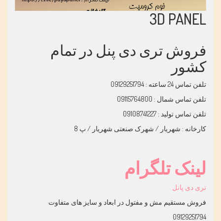
3D PANEL
فروش تری دی پنل در تمام
کشور
تلفن تماس 24 ساعته : 09129251794
تلفن تماس شمال : 09115764800
تلفن تماس تولید : 09108741227
کارخانه : شهریار / شهرک صنعتی شهریار / پ 8
لینک تلگرام
تری دی پانل
فروش مستقیم مش و مفتول در ابعاد و سایز های متفاوت
09129251794