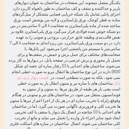
یکدیگر متصل میشوند. این صفحات در ساختمان به عنوان دیوارهای
باربر و جداکننده و سقف و کف ساختمان به طور دلخواه کاربرد دارد.
اجزای پانلی شامل یک شبکه خرپایی فضایی متشکل از میل‌گردهای
ساده به قطر کوچک، ورق پل‌استایرن و لایه بتن پوشش است. ورق
ساخته شده از ماده پلی‌استایرن به ضخامت 4 الی 9 سانتی‌متر در بین
دو شبکه جوش شده فولادی قرار می‌گیرد. ورق پلی‌استایرن علاوه بر
نقش قالب‌بندی وظیفه عایق حرارتی، برودتی و صوتی را به عهده
دارد. در دو سمت ورق پلی‌استایرن، بتن ریزدانه‌ای به ضخامت 4 الی 7
سانتی‌متر با سیستم بتن پاششی اجرا می‌شود. این پانل‌ها، با
ضخامت‌های مختلف برای حمل برش و خمش در سقف‌ها و برای
تحمل بار محوری و برش عرضی در صفحه پانل، در دیوارها به کار برده
می‌شوند. ساختمان های احداثی با 3
D
رفتار سازه ای جعبه ای شکل
(
BOX
) دارند در این نوع ساختمان ها انتقال نیرو به صورت خطی انجام
نمی شود، بلکه به صورت سطحی است، در
قیمت دیوار تری دی
پانل
ساختمان های با سازه تیر و ستون انتقال بار به صورت خطی
است یعنی بار هر طبقه از طریق تیرها به ستون و از ستون به
فوندانسیون منتقل می شود، در ساختمان های تیر و ستونی در هنگام
وقوقع زلزله با تخریب سازه ای در هر یک از اجزا اعم از تیرها یا ستون
ها تخریب کلی و فروریزی ناگهانی صورت می گیرد، اما در ساختمان
های احداثی با 3
D
چنانچه در اتصال یک دیوار یا سقف یا کف تخریبی
ایجاد شود سایر اجزاء بار وارده را تحمل می نماید و مانع از تخریب
کلی ساختمان می شوند. اتصال ساختمان در سازه های اسکلت فلزی