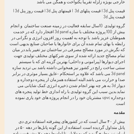
خارجی بویژه زلزله تقریبا یکنواخت و همگن می باشد
قیمت پنل 3d | قیمت پنلهای 3d | قیمتهای پنل 3d | قیمت روز پنل 3d |
قیمت پنل 3d
گروه تولیدی 10سال سابقه فعالیت در زمینه صنعت ساختمان و انجام
بیش از 100 پروژه مختلف با سازه 3d panel افتخار دارد که در خدمت
هموطنان عزیز باشد. با توجه به اهمیت روز افزون انرژی و نگرانی در
رابطه با بهای تمام شده آن برای خانوارها یا صاحبان صنایع بدیهی است
که نگرش در مورد مصالح مصرفی در ساختمان نیز تغییر یابد.در میان
تمام مصالح جدید ارائه شده از سوی شرکتهای مختلف تولیدی جهت
اجرای دیوارها (پیرامونی و داخلی) بهترین گزینه ای که با سیستم
سنتی ساخت رایج در کشور نیز همخوانی داشته باشد بی تردید سازه
3d panel می باشد که علاوه بر استحکام -عایق بسیار موثری در برابر
صدا و حرارت می باشد.البته استفاده همزمان ار پنجره دوجداره و
دیوار 3d به هر چه بهتر انجام شدن ذخیره انرژی کمک شایانی می
نماید.بدین سبب این گروه تولیدی با راه اندازی خط تولید پنجره های
دوجداره upvc مشتریان خود را در انجام پروژه های خود یاری نموده
است.
مقدمه
بیش از
۴۰
سال است که در کشورهای پیشرفته استفاده
تری دی
پانل
متداول گردیده است. استفاده از این گونه پانل‌ها در دهه
۵۰
در
ایران نیز مطرح گردید که به دلایلی تا اواسط دهه
۷۰
پیشرفت زیادی