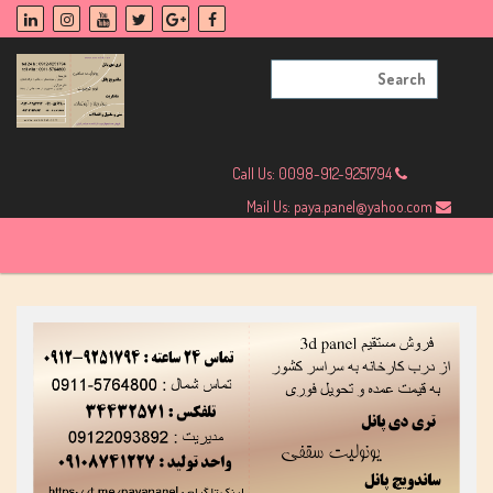
Skip
to
content
Search
for:
Call Us: 0098-912-9251794
Mail Us: paya.panel@yahoo.com