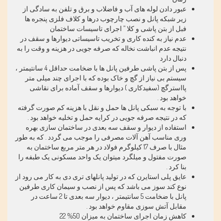
عبور دادن لوله های آب و فاضلاب و برق و تلفن به سادگی از
زیر شبکه پانل و نصب چارچوب درها و کلاف فلزی پنجره ها
فبل از بتن پاشی و کلا
”
اجرای تاسیسات ساختمان
عدم نیاز به کنده کاری و تخریب تاسیساتی دیوارها و سقف در
نتیجه عدم انباشت نخاله که صرفه جویی در هزینه و وقت را به
دنبال دارد
پس از بتن پاشی طرفین پانل ها با ضخامت حداقل 4 سانتیمتر ،
سیستم بی نیاز از گچ و خاک بوده که با اجرای چند میلی متر
پااسترگچ (سفیدکاری
)
دیوارها و سقف آماده برای نقاشی
خواهد بود
.
با توجه به سبکی پانل ها حمل و نقل با هزینه کم صورت گرفته
که در نتیجه صرفه جویی در کرایه حمل و تخلیه خواهد بود
.
استفاده از دیوار و سقف سه بعدی در ساختمان سازی بهره
وری مناسب آهن آلات مصرفی را موجب می گردد . که به طور
مثال با صرف 17 کیلوگرم فولاد در هر متر مربع ساختمان به
صورت مفتول و میلگرد میتوان یک واحد مسکونی یک طبفه را
بنا کرد
.
عایق پلی استایرن که در تولید پانلهای تری دی به کار می رود از
نوع کند سوز می باشد که پس از نصب و سیمان کاری طرفین
پانل با ضخامت 5 سانتیمتر ، دیوار سه بعدی تا 2 ساعت در
مقابل آتش سوزی مقاوم خواهد بود
.
کاهش زمان اجرای ساختمان به میزان 50% 22