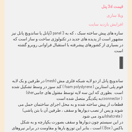
قیمت 3d پنل
ویلا سازی
افزایش بازدید سایت
سازه های پیش ساخته سبک ، که به 3
D panel
پانل یا ساندویچ پانل نیز
مشهور است از پدیده های جدید در تکنولوژی ساخت و ساز است که
در بسیاری از کشورهای پیشرفته با استقبال فراوانی روبرو گشته
است
.
ساندویچ پانل از دو لایه شبکه فلزی مش
(mesh)
در طرفین و یک لایه
فوم پلی استارین
( foam polystyrene )
کند سوز در وسط تشکیل شده
است . بطوری که این سه لایه توسط مفتول های جانبی
(sher
coonnector )
به یکدیگر متصل شده است
.
قطعات از پیش ساخته شده و به محل اجرای ساختمان حمل می
شوند و پس از نصب دیوارها و سقف ، طرفین آن با بتن پاشی
(
shatcrete )
اندود می شود
.
در این سیستم چون دیوارها و سقف بصورت یکپارچه و به شکل
باکس
( Box )
است ، بنابر این توزیع بارها و مقاومت در برابر نیروهای