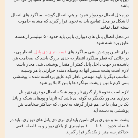
باشد.
در محل اتصال دو دیوار عمود بر هم، اتصال گوشه، میلگرد های اتصال
U شکل در محل تقاطع باید به نحوی قرار گیرند که مشابه خاموت
بسته عمل نمایند.
در محل اتصال پانل های دیواری با پی باید حدود ۵۰ میلیمتر از هسته
عایق برداشته شود.
برای تامین پوشش بتنی میلگرد های
قیمت تری دی پانل
انتظار پی ،
در حالتی که قطر میلگرد انتظار به حدی بزرگ باشد که ضخامت بتن
پاشیده در جهت داخل پانل کمتر از مقدار پوششی بتنی مجاز باشد،
لازم است پشت مسیر آنها به وسیله دمنده حرارتی یا هر وسیله
مناسب دیگر با تایید مهندس ناظر لایه عایق برداشته شده تا پوششی
بتنی لازم تامین و پشت میلگرد ها با بتن کاملا پر شود.
لازم است نحوه قرار گیری تار و پود شبکه اتصال دو تری دی پانل
دیواری مجاور یکدیگر به گونه ای باشد که تارها و پودهای شبکه و پانل
یک در میان داخل هم قرار گرفته به نحوی که حداکثر ضخامت بتن
پوششی به دست آید.
پشت بند و مهاری برای تامین پایداری تری دی پانل های دیواری، باید در
فاصله حدود ۸۰۰ تا ۱۰۰۰ میلیمتری از بالای دیوار و به فاصله افقی
حداکثر سه متر از یکدیگر قرار گیرند.