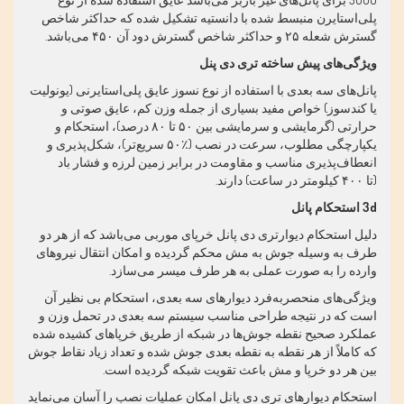
پلی‌استایرن منبسط شده با دانستیه تشکیل شده که حداکثر شاخص
گسترش شعله
۲۵
و حداکثر شاخص گسترش دود آن
۴۵۰
می‌باشد
.
ویژگی‌های پیش ساخته
تری دی پنل
پانل‌های سه بعدی با استفاده از نوع نسوز عایق پلی‌استایرنی (یونولیت
یا کندسوز) خواص مفید بسیاری از جمله وزن کم، عایق صوتی و
حرارتی (گرمایشی و سرمایشی بین
۵۰
تا
۸۰
درصد)، استحکام و
یکپارچگی مطلوب، سرعت در نصب (
۵۰٪
سریع‌تر)، شکل‌پذیری و
انعطاف‌پذیری مناسب و مقاومت در برابر زمین لرزه و فشار باد
(تا
۴۰۰
کیلومتر در ساعت) دارند
.
3d
استحکام پانل
دلیل استحکام دیوارتری دی پانل خرپای موربی می‌باشد که از هر دو
طرف به وسیله جوش به مش محکم گردیده و امکان انتقال نیروهای
وارده را به صورت عملی به هر طرف میسر می‌سازد
.
ویژگی‌های منحصربه‌فرد دیوارهای سه بعدی، استحکام بی نظیر آن
است که در نتیجه طراحی مناسب سیستم سه بعدی در تحمل وزن و
عملکرد صحیح نقطه جوش‌ها در شبکه از طریق خرپاهای کشیده شده
که کاملاً از هر نقطه به نقطه بعدی جوش شده و تعداد زیاد نقاط جوش
بین هر دو خرپا و مش باعث تقویت شبکه گردیده است
.
استحکام دیوارهای تری دی پانل امکان عملیات نصب را آسان می‌نماید