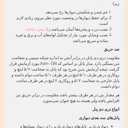
زیرا
:
خم شدن و شکستن دیوارها رخ نمی‌دهد
.
برای حفظ دیوارها در وضعیت مورد نظر نیروی زیادی لازم
است
.
نصب درب و پنجره‌ها آسان می‌باشد
.
ویلا پیش ساخته
نصب وسایل مورد نیاز از تشکیل لوله‌های آب و برق و غیره
ساده و سریع می‌باشد
ضد حریق
مقاومت تری دی پانل در برابر آتش به اندازه شبکه سیمی و ضخامت
بتن بستگی دارد
.
مدل پانل بر اساس کد
Astm- E84
مورد آزمایش قرار
گرفت. نتیجه آزمایش بدین شرح بود که پانل به ضخامت
۵/۲
اینچ و
روکاری در هر طرف
۵/۱
اینچ در هر طرف
۵/۱
ساعت دوام داشته و
پانل خارجی به ضخامت
۵/۲
و روکاری
۲
اینچ در هر طرف ساعت
دوام داشت
.
هر مقدار بتن در هر طرف بیشتر باشد مقاومت در برابر حریق نیز
افزایش یافته ولی هسته به هیچ عنوان نمی‌سوزد
.
انواع تری دی پنل
پانل‌های سه بعدی دیواری
دیواری باربر: پانل‌های دیواری باربر را در دیوار سوله‌ها و