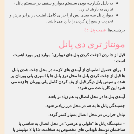
به دلیل یکپارچه بودن سیستم دیوار و سقف در سیستم پانل ،
نیازی به باربند ندارد
.
دیوار پانل سه بعدی پس از اجرای کامل امنیت در برابر برش و
تخریب و سوراخ کردن را دارد می باشد
.
برچسب‌ها:
قیمت پنل 3d
مونتاژ تری دی پانل
قبل از جا زدن (چفت کردن پنل های دیواری) موارد زیر مورد اهمیت
است :
1- برای حصول اطمینان از آببندی های لازمه در محل چفت شدن پانل
ها قبل از چفت کردن پانل ها محل درز پانل ها با اسپری پلی یورتان پر
شده و سپس پانل دیگر قبل از پف کردن کامل پلی یورتان جا زده می
شود این کار باعث می شود :
آببندی پنل ها در محل اتصال به هم زیاد تر باشد .
چسبندگی پانل ها به هم در محل درز زیادتر شود .
تبادل حرارتی در محل اتصال بسیار کمتر گردد .
– نشیمنگاه پانل ها “طولی و عرضی” در محل اتصال به شاسی یا
ساختمان توسط ناودانی های مخصوص به ضخامت 1.5 یا 2 میلیمتر یا