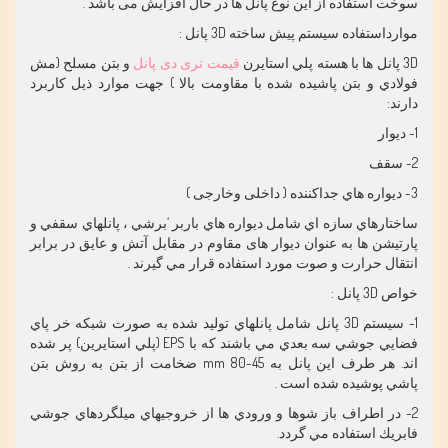
سوخت استفاده از این نوع پانل ها در حال افزايش می باشد .
موارداستفاده سيستم پيش ساخته 3D پانل :
3D پانل ها با هسته پلي استايرن
قیمت تری دی پانل
و بتن مسلح (مش
فولادي و بتن پاشيده شده با مقاومت بالا ) جهت موارد ذيل كاربرد
دارند:
1- ديوار
2- سقف
3- ديواره هاي جداكننده ( داخلی وخارجی )
ساختارهاي سازه اي شامل ديواره هاي باربر ‘برشي ، پانلهاي سقفي و
پارتيشن ها به عنوان ديوار های مقاوم در مقابل آتش و عايق در برابر
انتقال حرارت و صوت مورد استفاده قرار مي گيرند .
خواص 3D پانل :
1- سيستم 3D پانل شامل پانلهاي توليد شده به صورت شبكه خر پاي
فضايي جوشي سه بعدي مي باشند كه با EPS (پلي استايرين) پر شده
اند. هر طرف اين پانل به 45-80 mm ضخامت از بتن به روش بتن
پاشي پوشيده شده است .
2- در اطراف باز شوها و ورودي ها از خروجيهاي ميلگردهاي جوشي
فابريك استفاده مي گردد.