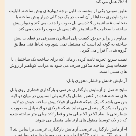
78/0
عمل می کند.
عایق صوتی: یکی از محسنات قابل توجه دیوارهای پیش ساخته, قابلیت
نفوذ ناپذیری صداها از آن است. در یک دید کلی دیوار پیش ساخته با
ضخامت 4 سانتیمتر , 38 دسی بل صوت را جذب می کند و دیوار پیش
ساخته با ضخامت 8 سانتیمتر , 45 دسی بل صوت را جذب می کند.
مقاوم در برابر حریق: کیفیت پلی استایرن مصرفی در قطعات پیش
ساخته به گونه ای است که مشتعل نمی شود وبه لحاظ فنی مطابق
گروه بندی
F
قرار می گیرد .
نصب سریع: تجربه ثابت کرده , زمانی که برای ساخت یک ساختمان با
قطعات پیش ساخته مذکور صرف می شود به مراتب کوتاهتر از روش
های سنتی است.
آزمایش خمش و فشار محوری پانل:
نتایج حاصل از آزمایش بارگذاری عرضی و بارگذاری فشاری روی پانل
های ساخته شده در کشور شامل یک لایه پلی استایرن در میان دو لایه
بتن می باشد که یک شبکه فضایی از فولاد پیش ساخته جوش دو لایه
بتن را به یکدیگر متصل می نماید. شبکه فولادی دو لایه پانل به صورت
شطرنجی با ابعاد 50 در 50 میلی متر و قطر 5/2 میلی متر ساخته شده
که دو لایه توسط مفتول های ارتباطی متصل می شوند.
1- آزمایش بارگذاری عرضی: آزمایش بارگذاری عرضی بر اساس بند 11
از بخش
E72
آیین نامه
ASTM
انجام شد. خیز وسط دهانه توسط تغییر