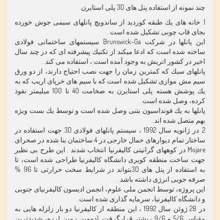
چند نمونه از استفاده پنل های 3D پلی استایرن
1. خانه های يك طبقه كورديد از ساندويچ پانلهای سيمی جوش خورده
بجای قاب چوبی تشكيل شده است .
اين پانلها در شركت Brunswick-Ga سيستمهای ساختمانی فولادی
ساخته شده است كه ادعا ميكند از تكنيك پيشرفته ای كه در چند سال
اخير در كشور اتريش به وجود آمده است ، استفاده می كند .
پانلهای سبك كه كمترين زمان را جهت نصب احتياج دارند، از دو ورق
سيم مش موازی تشكيل شده است كه با سيم های خرپای اريب كه به
يك پوشش هسته پلی استايرن به ضخامت 40 تا 100 ميليمتر نفوذ
كرده، وصل شده است .
پانلها به يك فونداسيون بتنی وصل شده است و توسط يك بست ويژه
بهم متصل شده اند .
2. در ژانويه سال 1992 ، سيستم پانلهای فولادی 3D جهت استفاده در
ساختار تمام ديوارهای حمال خارجی در 4 ساختمان بنا شده در صحرای
Mojare در كوههای گرانيتی كاليفرنيا انتخاب شدند . اين طرح بی نظير
جهت ساخت منطقه كويری دانشگاه كاليفرنيا طراحی شده است، تا
به استفاده از پنل های 3Dبتواند در شرايط سخت حرارتی تا 96 %
صرفه جويی انرژی داشته باشد .
اين پروژه، توسط انجمن ملی علوم، انجمن اديسون كاليفرنيای جنوبی
و دانشگاه كاليفرنيا، سرمايه گذاری شده است .
در 28 ژوئن سال 1992 ، اين منطقه از كاليفرنيا دو بار زلزله هايی به
مقياس 5/6 و 9/6 ريشتر قرارگرفت. (دومين زمين لرزه، شديدترين