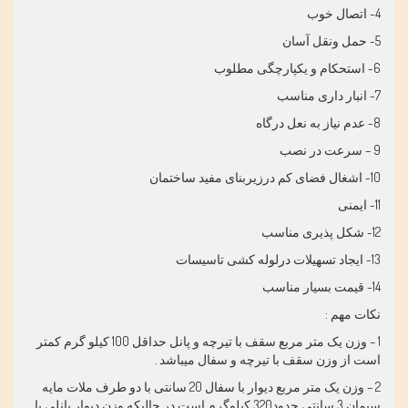
4- اتصال خوب
5- حمل ونقل آسان
6- استحکام و یکپارچگی مطلوب
7- انبار داری مناسب
8- عدم نیاز به نعل درگاه
9 – سرعت در نصب
10- اشغال فضای کم درزیربنای مفید ساختمان
11- ایمنی
12- شکل پذیری مناسب
13- ایجاد تسهیلات درلوله کشی تاسیسات
14- قیمت بسیار مناسب
نکات مهم :
1 – وزن یک متر مربع سقف با تیرچه و پانل حداقل 100 کیلو گرم کمتر
است از وزن سقف با تیرچه و سفال میباشد .
2 – وزن یک متر مربع دیوار با سفال 20 سانتی با دو طرف ملات مایه
سیمان 3 سانتی حدود320 کیلوگرم است در حالیکه وزن دیوار پانلی با