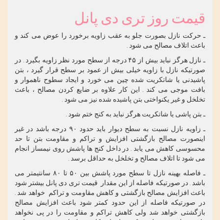
قیمت روز تری دی پانل
ـ حرکت نازل بصورت جلو به عقب زاویه برخورد را عوض می کند و
باعث اتلاف مصالح می شود .
ـ نازل هرگز نباید بیش از ۴۵ درجه از سطح مورد نظر زاویه بگیرد . در
صورتیکه نازل با زاویه خیلی بیش از عمود بر سطح قرار گیرد ، بتن
پاشیدنی یا شاتکریت شده چین می خورد و ایجاد سطوح ناهموار و
بافت موجی می کند . این کار علاوه بر ضایع کردن مصالح ، باعث
تخلخل و غیر یکنواختی بتن پاشیده شده نیز می شود .
ـ بتن پاشی یا شاتکریت هرگز نباید به کنج ختم شود .
ـ زاویه نازل نسبت به سطح دیوار باید حدود ۹۰ درجه باشد در غیر
اینصورت مصالح بازگشتی افزایش و تراکم و مقاومت بتن تا حد
محسوسی کاهش می یابد . در داخل کنج ها پاشش روی نیمساز انجام
می شود تا اتلاف مصالح و تخلخل به حداقل برسد .
ـ فاصله بهینه نازل تا سطح مورد پاشش بین ۵۰ تا ۸۰ سانتیمتر می
باشد . در صورتیکه فاصله از این مقدار قیمت تری دی پانل بیشتر شود
باعث افزایش مصالح بازگشتی و کاهش مقاومت و تراکم خواهد شد .
در صورتیکه فاصله از این حدود کمتر شود باعث افزایش مصالح
بازگشتی خواهد شد ولی کاهش تراکم و مقاومت را در پی نخواهد