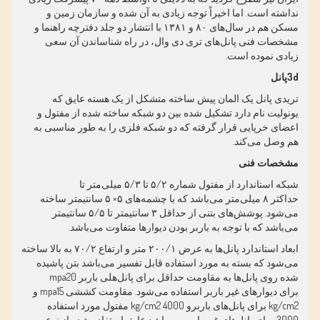
نداشته است. اما اخیراً توجه زیادی به آن شده و سازمان زمین و
مسکن هم در سال‌های
۸۰
و
۱۳۸۱
با انتشار دو جلد دفترچه راهنما و
مشخصات فنی پانل‌
های
تری دی وال، در راه شناساندن آن سعی
زیادی نموده است
.
3d
پانل
تریدی پانل یک المان پیش ساخته متشکل از یک هسته عایق که
یونولیت نام دارد تشکیل شده بین دو شبکه ساخته شده از مفتول و
اعضای خرپایی قرار گرفته که دو شبکه فلزی را به طور مناسبی به
هم وصل می‌کند
.
مشخصات فنی
شبکه استاندارد از مفتول شماره
۵/۲
تا
۵/۳
میلی‌متر تا
حداکثر
۸
میلی‌متر می‌باشد که با چشمه‌های
۵× ۵
سانتیمتر ساخته
می‌شود. پوشش‌های بتنی از حداقل
۳
سانتیمتر تا
۵/۵
سانتیمتر
می‌باشد که با توجه به باربر بودن دیوارها متفاوت می‌باشد
.
ابعاد استاندارد پانل‌ها به عرض
۲۰۰/۱
متر و ارتفاع
۷۰/۲
به بالا ساخته
می‌شود که بسته به مورد استفاده قابل تفسیر می‌باشد بتن پاشیده
شده روی پانل‌ها به مقاومت حداقل
mpa20
برای پانل‌هلی باربر
برای دیوارهای غیر باربر استفاده می‌شود. مقاومت کششی
mpa15
و
kg/cm2
برای پانل‌های باربرو
kg/cm2 4000
مفتول مورد استفاده
3000
برای پانل‌های غیر باربر می‌باشد عایق استفاده شده از نوع