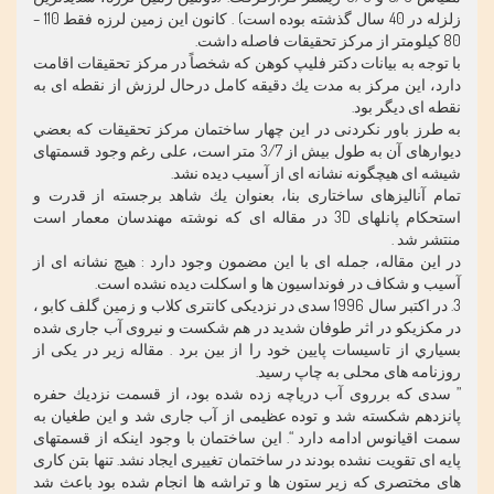
زلزله در 40 سال گذشته بوده است) . كانون اين زمين لرزه فقط 110 –
80 كيلومتر از مركز تحقيقات فاصله داشت.
با توجه به بيانات دكتر فليپ كوهن كه شخصاً در مركز تحقيقات اقامت
دارد، اين مركز به مدت يك دقيقه كامل درحال لرزش از نقطه ای به
نقطه ای ديگر بود.
به طرز باور نكردنی در اين چهار ساختمان مركز تحقيقات كه بعضي
ديوارهای آن به طول بيش از 3/7 متر است، علی رغم وجود قسمتهای
شيشه ای هيچگونه نشانه ای از آسيب ديده نشد.
تمام آناليزهای ساختاری بنا، بعنوان يك شاهد برجسته از قدرت و
استحكام پانلهای 3D در مقاله ای كه نوشته مهندسان معمار است
منتشر شد .
در اين مقاله، جمله ای با اين مضمون وجود دارد : هيچ نشانه ای از
آسيب و شكاف در فونداسيون ها و اسكلت ديده نشده است.
3. در اكتبر سال 1996 سدی در نزديكی كانتری كلاب و زمين گلف كابو ،
در مكزيكو در اثر طوفان شديد در هم شكست و نيروی آب جاری شده
بسياري از تاسيسات پايين خود را از بين برد . مقاله زير در يكی از
روزنامه های محلی به چاپ رسيد.
” سدی كه برروی آب درياچه زده شده بود، از قسمت نزديك حفره
پانزدهم شكسته شد و توده عظيمی از آب جاری شد و اين طغيان به
سمت اقيانوس ادامه دارد “. اين ساختمان با وجود اينكه از قسمتهای
پايه ای تقويت نشده بودند در ساختمان تغييری ايجاد نشد. تنها بتن كاری
های مختصری كه زير ستون ها و تراشه ها انجام شده بود باعث شد