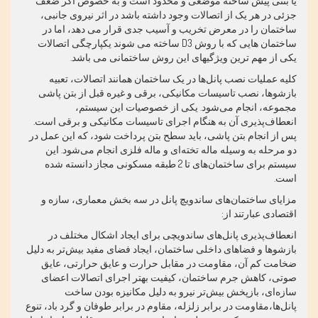
یا بتنی پیش ساخته موضعی و محدود است و به خصوص اگر ضعف
جزئی در هر یک از اتصالات وجود داشته باشد در اثر نیروی جانبی،
ساختمان را در معرض تخریب و آسیب جدی قرار می دهد، اما در
ساختمان هایی که با روش 3
D
ساخته می شوند یکپارچگی اتصالات
یکی از مهم ترین ویژگیهای این روش ساختمانی می باشد.
کلیه عملیات نصب پانل‌ها در یک ساختمان همانند اتصالات، تعبیه
بازشوها، نصب تاسیسات مکانیکی، برقی و غیره قبل از بتن پاشی
مجموعه، انجام می‌شود. یکی از خصوصیات این سیستم،
انعطاف‌پذیری آن به هنگام اجرای تاسیسات مکانیکی و برقی است.
پس از انجام بتن پاشی، باید سطح بتن پرداخت شود، که این عمل در
دو مرحله به وسیله ماله تخته‌ای و ماله فلزی انجام می‌شود. این
سیستم برای ساختمان‌های تا 2 طبقه مسکونی مجاز دانسته شده
است.
مزایای ساختمان‌های ساندویچ پانل در سه بخش معماری، سازه و
اقتصادی عبارتند از:
انعطاف‌پذیری پانل‌های ساندویچی برای ایجاد اشکال مختلف در
بازشوها و فضاهای داخلی ساختمان، ایجاد فضای مفید بیش‌تر به دلیل
ضخامت کم آن، مقاومت در مقابل حرارت و عایق حرارتی، عایق
صوتی، کاهش جرم ساختمان، کیفیت بهتر اجرای اتصالات اعضای
سازه‌ای، بازپخش بیش‌تر نیرو به دلیل مکانیزه بودن ساخت
پانل‌ها،مقاومت در برابر زلزله، مقاوم در برابر طوفان و گرد باد، تنوع