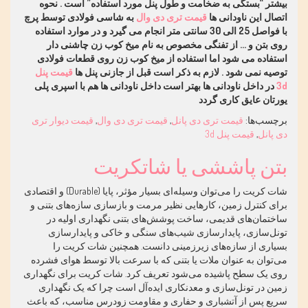
بیشتر “بستگی به ضخامت و طول پنل مورد استفاده” است . نحوه
اتصال این ناودانی ها
قیمت تری دی وال
به شاسی فولادی توسط پرچ
با فواصل 25 الی 30 سانتی متر انجام می گیرد و در موارد استفاده
روی بتن و … از تفنگی مخصوص به نام میخ کوب زن چاشنی دار
استفاده می شود اما استفاده از میخ کوب زن روی قطعات فولادی
توصیه نمی شود . لازم به ذکر است قبل از جازنی پنل ها
قیمت پنل
3d
در داخل ناودانی ها بهتر است داخل ناودانی ها هم با اسپری پلی
یورتان عایق کاری گردد
برچسب‌ها:
قیمت تری دی پانل
,
قیمت تری دی وال
,
قیمت دیوار تری
دی پانل
,
قیمت پنل 3d
بتن پاششی یا شاتکریت
شات کریت را می‌توان وسیله‌ای بسیار مؤثر، پایا (Durable) و اقتصادی
برای کنترل زمین، کارهایی نظیر مرمت و بازسازی سازه‌های بتنی و
ساختمان‌های قدیمی، ساخت پوشش‌های بتنی نگهداری اولیه در
تونل‌سازی، پایدارسازی شیب‌های سنگی و خاکی و پایدارسازی
بسیاری از سازه‌های زیرزمینی دانست. همچنین شات کریت را
می‌توان به عنوان ملات یا بتنی که با سرعت بالا توسط هوای فشرده
روی یک سطح پاشیده می‌شود تعریف کرد. شات کریت برای نگهداری
زمین در تونل‌سازی و معدنکاری ایده‌آل است چرا که یک نگهداری
سریع پس از آتشباری و حفاری و مقاومت زودرس مناسب، که باعث